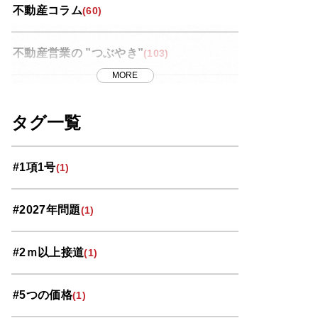
不動産コラム
(60)
不動産営業の ”つぶやき”
(103)
MORE
世界スペース紀行
(13)
タグ一覧
中央区
(11)
#1項1号
(1)
北区
(10)
#2027年問題
(1)
南区
(9)
#2ｍ以上接道
(1)
大宮区
(33)
#5つの価格
(1)
岩槻区
(3)