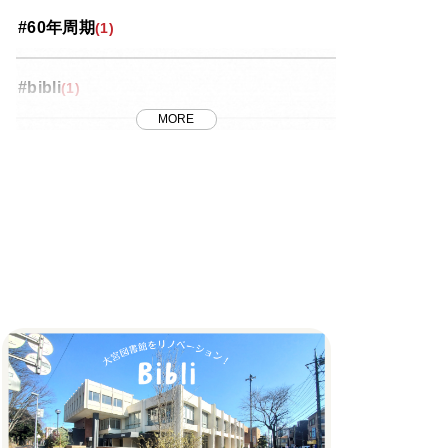
#60年周期
(1)
投資コラム
(35)
#bibli
(1)
桜区
(5)
MORE
#FRB
(1)
浦和区
(18)
#J-REIT
(1)
番外編
(8)
#MET
(7)
緑区
(4)
#METのリノベ
(1)
西区
(4)
#REIT
(1)
見沼区
(10)
#おしゃれ
(1)