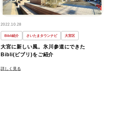
#3SLDK
(1)
2022.10.28
Bibli紹介
さいたまタウンナビ
大宮区
#3階建て
(1)
大宮に新しい風。氷川参道にできた
Bibli(ビブリ)をご紹介
#500万円以下
(1)
詳しく見る
#50坪以上
(1)
#50％Off
(1)
#5つの価格
(1)
#60年周期
(1)