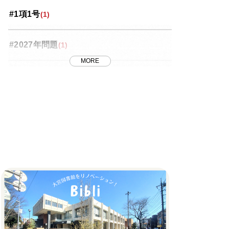
#1項1号
(1)
投資コラム
(35)
#2027年問題
(1)
桜区
(5)
MORE
#2世帯住宅
(2)
浦和区
(18)
#2方道路
(2)
番外編
(8)
#2階建て
(1)
緑区
(4)
#2ｍ以上接道
(1)
西区
(4)
#3
(1)
見沼区
(10)
#3000万円以下
(3)