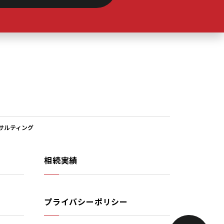
#LDK15帖以上
(1)
#MAULOA TOWN
(1)
#MET
(7)
#METが売主
(1)
サルティング
#METのリノベ
(1)
相続実績
#REIT
(1)
#WIC
(1)
プライバシーポリシー