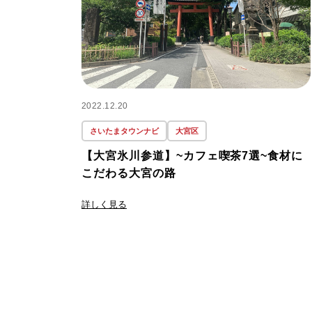
2022.12.20
さいたまタウンナビ
大宮区
【大宮氷川参道】~カフェ喫茶7選~食材に
こだわる大宮の路
詳しく見る