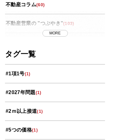
不動産コラム
(60)
不動産営業の ”つぶやき”
(103)
MORE
世界スペース紀行
(13)
タグ一覧
中央区
(11)
#1項1号
(1)
北区
(10)
#2027年問題
(1)
南区
(9)
#2ｍ以上接道
(1)
大宮区
(33)
#5つの価格
(1)
岩槻区
(3)