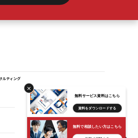
#キッチン
(2)
#キャッシュ
(1)
#キャピタル
(6)
#キャピタルゲイン
(4)
サルティング
#グロス
(1)
×
無料サービス資料はこちら
相続実績
#コモディティ
(1)
資料をダウンロード
する
#サラリーマン大家
(4)
プライバシーポリシー
無料で相談したい方はこちら