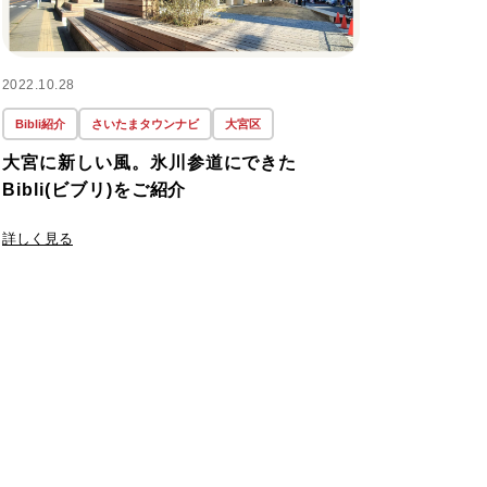
#おしゃれな家
(1)
2022.10.28
Bibli紹介
さいたまタウンナビ
大宮区
#おすすめ
(2)
大宮に新しい風。氷川参道にできた
Bibli(ビブリ)をご紹介
#お洒落な家
(1)
詳しく見る
#ご用心
(1)
#さいたま市
(84)
#さいたま市緑区
(1)
#ひぐらし
(1)