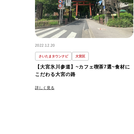
2022.12.20
さいたまタウンナビ
大宮区
【大宮氷川参道】~カフェ喫茶7選~食材に
こだわる大宮の路
詳しく見る