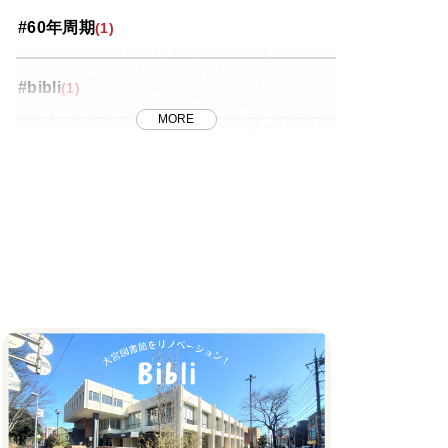
#60年周期
(1)
投資コラム
(35)
#bibli
(1)
桜区
(5)
MORE
#FRB
(1)
浦和区
(18)
#J-REIT
(1)
番外編
(8)
#MET
(7)
緑区
(4)
#METのリノベ
(1)
西区
(4)
#REIT
(1)
見沼区
(10)
#おしゃれ
(1)