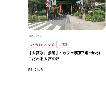
2022.12.20
さいたまタウンナビ
大宮区
【大宮氷川参道】~カフェ喫茶7選~食材に
こだわる大宮の路
詳しく見る