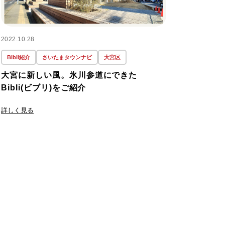
#おしゃれな家
(1)
2022.10.28
Bibli紹介
さいたまタウンナビ
大宮区
#おすすめ
(2)
大宮に新しい風。氷川参道にできた
Bibli(ビブリ)をご紹介
#お洒落な家
(1)
詳しく見る
#ご用心
(1)
#さいたま市
(84)
#さいたま市緑区
(1)
#ひぐらし
(1)