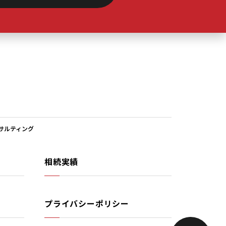
#キッチン
(2)
#キャッシュ
(1)
#キャピタル
(6)
#キャピタルゲイン
(4)
サルティング
#グロス
(1)
相続実績
#コモディティ
(1)
#サラリーマン大家
(4)
プライバシーポリシー