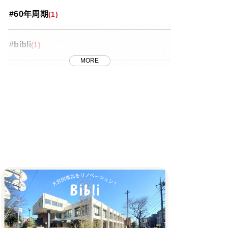
#60年周期
(1)
投資コラム
(35)
#bibli
(1)
桜区
(5)
MORE
#FRB
(1)
浦和区
(18)
#J-REIT
(1)
番外編
(8)
#MET
(7)
緑区
(4)
#METのリノベ
(1)
西区
(4)
#REIT
(1)
見沼区
(10)
#おしゃれ
(1)