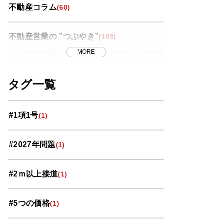
不動産コラム
(60)
不動産営業の ”つぶやき”
(103)
MORE
世界スペース紀行
(13)
タグ一覧
中央区
(11)
#1項1号
(1)
北区
(10)
#2027年問題
(1)
南区
(9)
#2ｍ以上接道
(1)
大宮区
(33)
#5つの価格
(1)
岩槻区
(3)