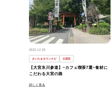
2022.12.20
さいたまタウンナビ
大宮区
【大宮氷川参道】~カフェ喫茶7選~食材に
こだわる大宮の路
詳しく見る