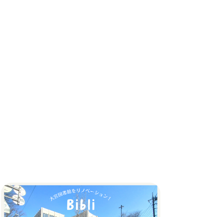
#みずほ台
(2)
#ららぽーと
(1)
#アイデア
(1)
#アクティブ運用
(1)
#アパート
(1)
#アラファト
(1)
#アリーコーヒー
(1)