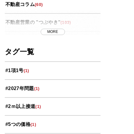
不動産コラム
(60)
不動産営業の ”つぶやき”
(103)
MORE
世界スペース紀行
(13)
タグ一覧
中央区
(11)
#1項1号
(1)
北区
(10)
#2027年問題
(1)
南区
(9)
#2ｍ以上接道
(1)
大宮区
(33)
#5つの価格
(1)
岩槻区
(3)