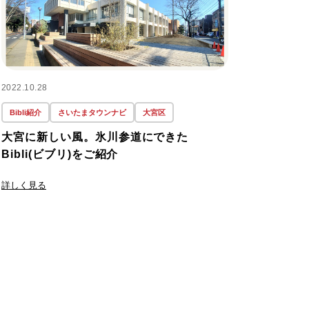
#インカム
(6)
#インカムゲイン
(4)
#インタビュー
(1)
2022.10.28
Bibli紹介
さいたまタウンナビ
大宮区
#インダストリアル
(1)
大宮に新しい風。氷川参道にできた
Bibli(ビブリ)をご紹介
#インデックス
(1)
詳しく見る
#インフレ
(1)
#オーク
(1)
#カフェ
(6)