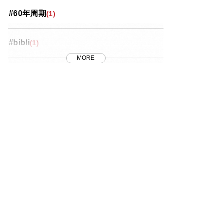
#60年周期
(1)
投資コラム
(35)
#bibli
(1)
桜区
(5)
MORE
#FRB
(1)
浦和区
(18)
#J-REIT
(1)
番外編
(8)
#MET
(7)
緑区
(4)
#METのリノベ
(1)
西区
(4)
#REIT
(1)
見沼区
(10)
#おしゃれ
(1)