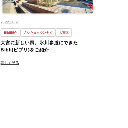
#3SLDK
(1)
2022.10.28
Bibli紹介
さいたまタウンナビ
大宮区
#3階建て
(1)
大宮に新しい風。氷川参道にできた
Bibli(ビブリ)をご紹介
#500万円以下
(1)
詳しく見る
#50坪以上
(1)
#50％Off
(1)
#5つの価格
(1)
#60年周期
(1)