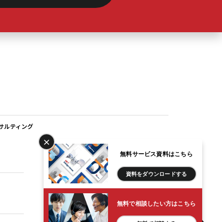
#LDK15帖以上
(1)
#MAULOA TOWN
(1)
#MET
(7)
#METが売主
(1)
サルティング
#METのリノベ
(1)
×
無料サービス資料はこちら
相続実績
#REIT
(1)
資料をダウンロード
する
#WIC
(1)
プライバシーポリシー
無料で相談したい方はこちら