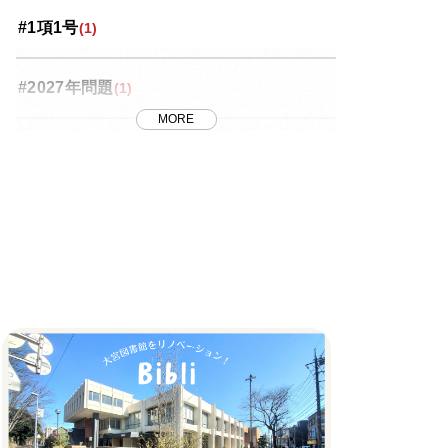
#1項1号
(1)
投資コラム
(35)
#2027年問題
(1)
桜区
(5)
MORE
#2世帯住宅
(2)
浦和区
(18)
#2方道路
(2)
番外編
(8)
#2階建て
(1)
緑区
(4)
#2ｍ以上接道
(1)
西区
(4)
#3
(1)
見沼区
(10)
#3000万円以下
(3)