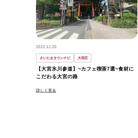
2022.12.20
さいたまタウンナビ
大宮区
【大宮氷川参道】~カフェ喫茶7選~食材に
こだわる大宮の路
詳しく見る