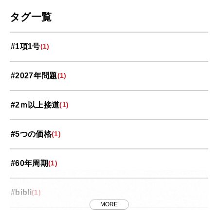
世界スペース紀行
(13)
タグ一覧
中央区
(11)
#1項1号
(1)
北区
(10)
#2027年問題
(1)
南区
(9)
#2ｍ以上接道
(1)
大宮区
(33)
#5つの価格
(1)
岩槻区
(3)
#60年周期
(1)
投資コラム
(35)
#bibli
(1)
桜区
(5)
MORE