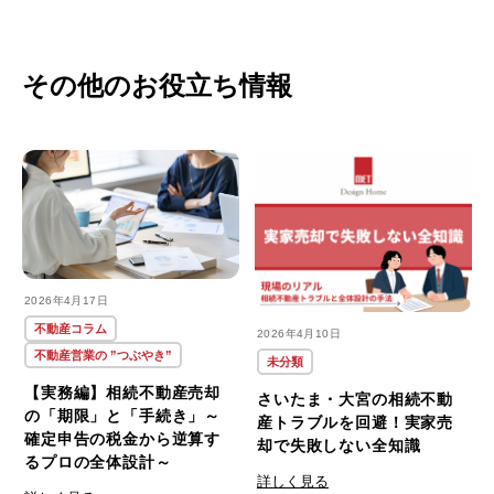
#FRB
(1)
浦和区
(18)
#J-REIT
(1)
その他のお役立ち情報
番外編
(8)
#MET
(7)
緑区
(4)
#METのリノベ
(1)
西区
(4)
#REIT
(1)
見沼区
(10)
2026年4月17日
不動産コラム
2026年4月10日
#おしゃれ
(1)
不動産営業の ”つぶやき”
未分類
【実務編】相続不動産売却
さいたま・大宮の相続不動
#おしゃれな家
(1)
の「期限」と「手続き」～
産トラブルを回避！実家売
確定申告の税金から逆算す
却で失敗しない全知識
るプロの全体設計～
#おすすめ
(2)
詳しく見る