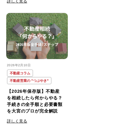
詳しく見る
#お洒落な家
(1)
#ご用心
(1)
#さいたま市
(84)
2026年2月10日
#さいたま市緑区
(1)
不動産コラム
不動産営業の ”つぶやき”
#ひぐらし
(1)
【2026年保存版】不動産
を相続したら何からやる？
手続きの全手順と必要書類
#みずほ台
(2)
を大宮のプロが完全解説
詳しく見る
#ららぽーと
(1)