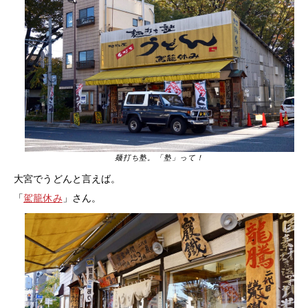
麺打ち塾。「塾」って！
大宮でうどんと言えば。
「
駕籠休み
」さん。