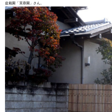
盆栽園「芙蓉園」さん。