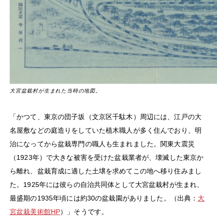
大宮盆栽村が生まれた当時の地図。
「かつて、東京の団子坂（文京区千駄木）周辺には、江戸の大
名屋敷などの庭造りをしていた植木職人が多く住んでおり、明
治になってから盆栽専門の職人も生まれました。関東大震災
（1923年）で大きな被害を受けた盆栽業者が、壊滅した東京か
ら離れ、盆栽育成に適した土壌を求めてこの地へ移り住みまし
た。1925年には彼らの自治共同体として大宮盆栽村が生まれ、
最盛期の1935年頃には約30の盆栽園がありました。（出典：
大
宮盆栽美術館HP
）」そうです。