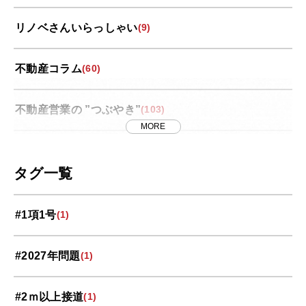
リノベさんいらっしゃい
(9)
不動産コラム
(60)
不動産営業の ”つぶやき”
(103)
MORE
世界スペース紀行
(13)
タグ一覧
中央区
(11)
#1項1号
(1)
北区
(10)
#2027年問題
(1)
南区
(9)
#2ｍ以上接道
(1)