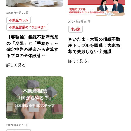
#REIT
(1)
見沼区
(10)
2026年4月17日
不動産コラム
2026年4月10日
#おしゃれ
(1)
不動産営業の ”つぶやき”
未分類
【実務編】相続不動産売却
さいたま・大宮の相続不動
#おしゃれな家
(1)
の「期限」と「手続き」～
産トラブルを回避！実家売
確定申告の税金から逆算す
却で失敗しない全知識
るプロの全体設計～
#おすすめ
(2)
詳しく見る
詳しく見る
#お洒落な家
(1)
#ご用心
(1)
#さいたま市
(84)
2026年2月10日
#さいたま市緑区
(1)