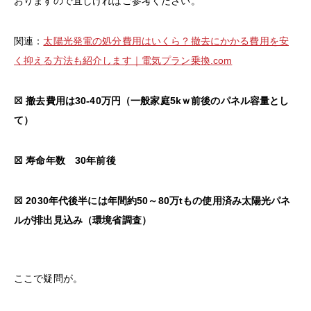
おりますので宜しければご参考ください。
関連：
太陽光発電の処分費用はいくら？撤去にかかる費用を安
く抑える方法も紹介します｜電気プラン乗換.com
☒ 撤去費用は30-40万円（一般家庭5kｗ前後のパネル容量とし
て）
☒ 寿命年数 30年前後
☒ 2030年代後半には年間約50～80万tもの使用済み太陽光パネ
ルが排出見込み（環境省調査）
ここで疑問が。