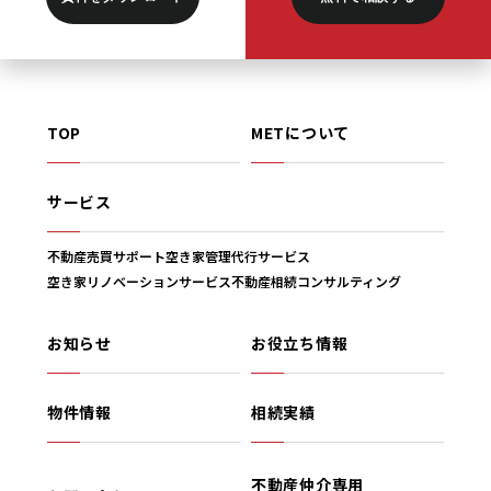
#アリーコーヒー
(1)
#インカム
(6)
TOP
METについて
#インカムゲイン
(4)
サービス
#インタビュー
(1)
不動産売買サポート
空き家管理代行サービス
空き家リノベーションサービス
不動産相続コンサルティング
#インダストリアル
(1)
お知らせ
お役立ち情報
#インデックス
(1)
物件情報
相続実績
#インフレ
(1)
不動産仲介専用
#オーク
(1)