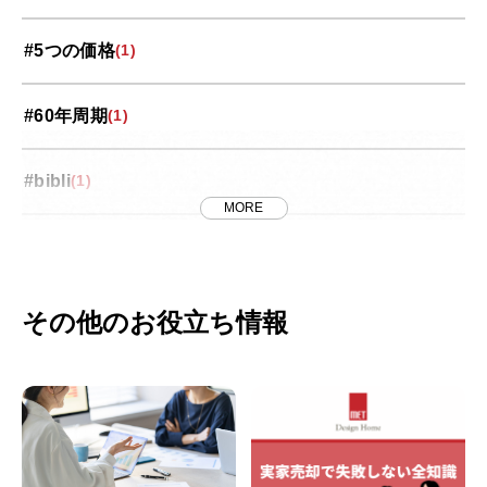
大宮区
(33)
#5つの価格
(1)
岩槻区
(3)
#60年周期
(1)
投資コラム
(35)
#bibli
(1)
桜区
(5)
MORE
#FRB
(1)
浦和区
(18)
#J-REIT
(1)
その他のお役立ち情報
番外編
(8)
#MET
(7)
緑区
(4)
#METのリノベ
(1)
西区
(4)