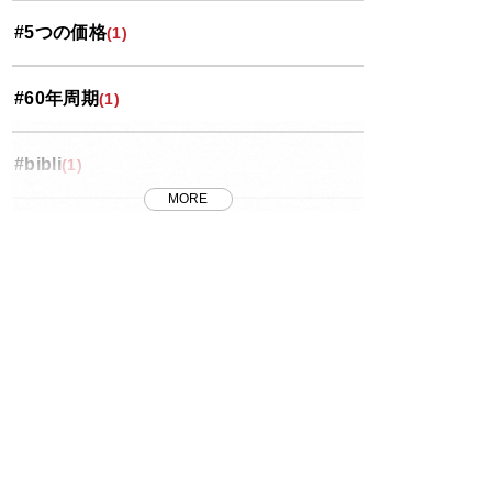
#5つの価格
(1)
岩槻区
(3)
#60年周期
(1)
投資コラム
(35)
#bibli
(1)
桜区
(5)
MORE
#FRB
(1)
浦和区
(18)
#J-REIT
(1)
番外編
(8)
#MET
(7)
緑区
(4)
#METのリノベ
(1)
西区
(4)