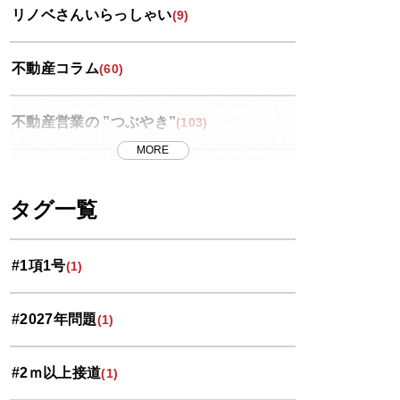
リノベさんいらっしゃい
(9)
不動産コラム
(60)
不動産営業の ”つぶやき”
(103)
MORE
世界スペース紀行
(13)
タグ一覧
中央区
(11)
#1項1号
(1)
北区
(10)
#2027年問題
(1)
南区
(9)
#2ｍ以上接道
(1)
大宮区
(33)