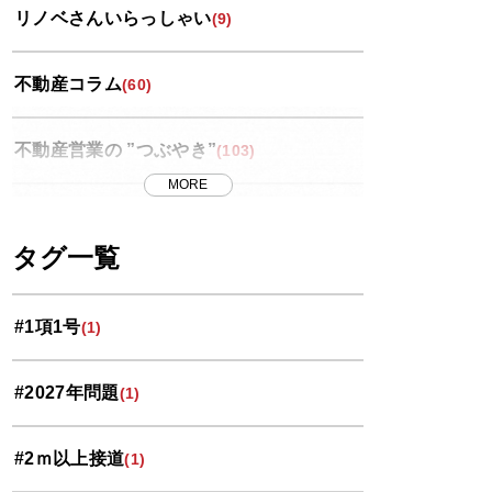
リノベさんいらっしゃい
(9)
不動産コラム
(60)
不動産営業の ”つぶやき”
(103)
MORE
世界スペース紀行
(13)
タグ一覧
中央区
(11)
#1項1号
(1)
北区
(10)
#2027年問題
(1)
南区
(9)
#2ｍ以上接道
(1)
大宮区
(33)