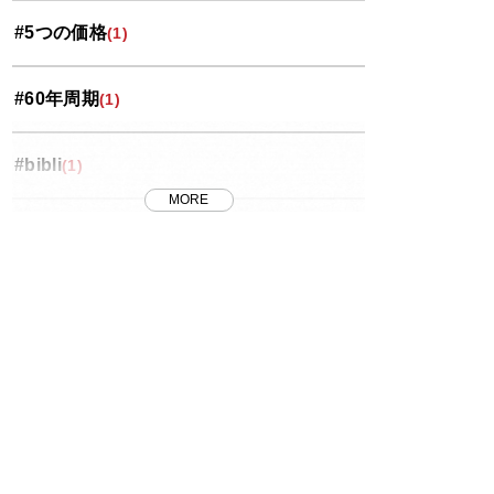
#5つの価格
(1)
岩槻区
(3)
#60年周期
(1)
投資コラム
(35)
#bibli
(1)
桜区
(5)
MORE
#FRB
(1)
浦和区
(18)
#J-REIT
(1)
番外編
(8)
#MET
(7)
緑区
(4)
#METのリノベ
(1)
西区
(4)