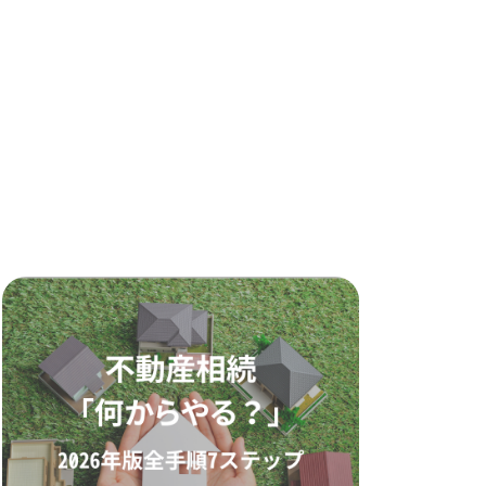
#サラリーマン大家
(4)
#スタンダード＆プア
(1)
#ステイホーム
(2)
#タウンナビ
(2)
#テイクアウト
(2)
#テナント
(1)
#デッドクロス
(1)
#ナチュラル
(2)