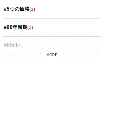
#5つの価格
(1)
岩槻区
(3)
#60年周期
(1)
投資コラム
(35)
#bibli
(1)
桜区
(5)
MORE
#FRB
(1)
浦和区
(18)
#J-REIT
(1)
番外編
(8)
#MET
(7)
緑区
(4)
#METのリノベ
(1)
西区
(4)