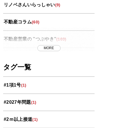
リノベさんいらっしゃい
(9)
不動産コラム
(60)
不動産営業の ”つぶやき”
(103)
MORE
世界スペース紀行
(13)
タグ一覧
中央区
(11)
#1項1号
(1)
北区
(10)
#2027年問題
(1)
南区
(9)
#2ｍ以上接道
(1)
大宮区
(33)