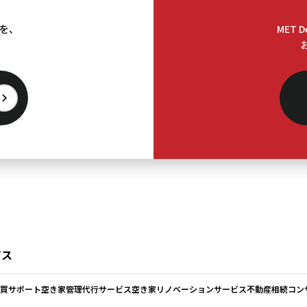
料を、
MET 
。
ビス
買サポート
空き家管理代行サービス
空き家リノベーションサービス
不動産相続コン