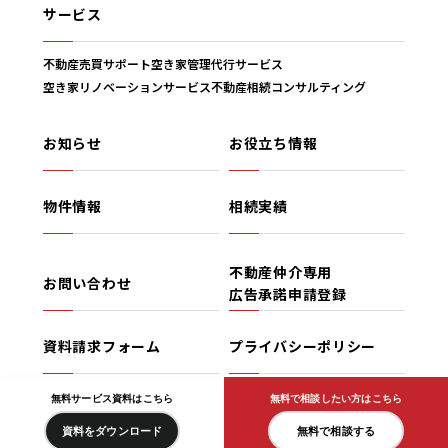
サービス
不動産売買サポート
空き家管理代行サービス
空き家リノベーションサービス
不動産相続コンサルティング
お知らせ
お役立ち情報
物件情報
相続実績
不動産仲介専用
お問い合わせ
広告承諾申請登録
資料請求フォーム
プライバシーポリシー
無料サービス資料はこちら
無料で相談したい方はこちら
Copyright(C) MET Design Home All Rights Reserved.
資料をダウンロード
無料で相談する