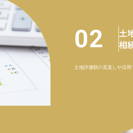
02
土
相
土地評価額の見直しや活用