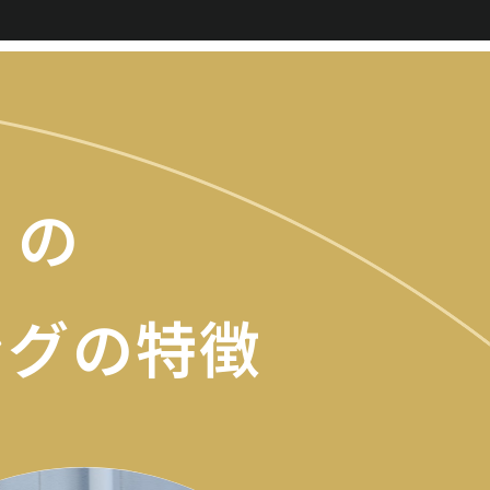
e の
ング
の特徴