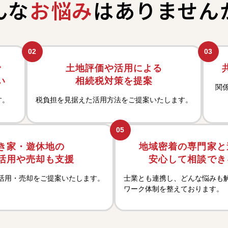
んな
お悩み
は
ありません
02
03
で
土地評価や活用による
い
相続税対策を提案
関
す。
税負担を見据えた活用方法をご提案いたします。
05
き家・遊休地の
地域密着の専門家と
活用や売却も支援
安心して相談でき
活用・売却をご提案いたします。
士業とも連携し、どんな悩みも
ワーク体制を整えております。